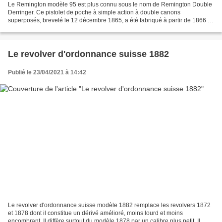
Le Remington modèle 95 est plus connu sous le nom de Remington Double
Derringer. Ce pistolet de poche à simple action à double canons
superposés, breveté le 12 décembre 1865, a été fabriqué à partir de 1866 et
jusqu’en 1935 à plus de 132 000 exemplaires....
Le revolver d'ordonnance suisse 1882
Publié le 23/04/2021 à 14:42
Le revolver d'ordonnance suisse modèle 1882 remplace les revolvers 1872
et 1878 dont il constitue un dérivé amélioré, moins lourd et moins
encombrant. Il diffère surtout du modèle 1878 par un calibre plus petit. Il