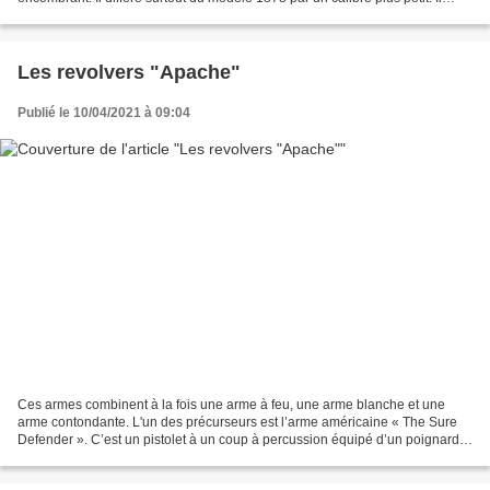
équipe les officiers et les sous-officiers...
Les revolvers "Apache"
Publié le 10/04/2021 à 09:04
Ces armes combinent à la fois une arme à feu, une arme blanche et une
arme contondante. L'un des précurseurs est l’arme américaine « The Sure
Defender ». C’est un pistolet à un coup à percussion équipé d’un poignard
et dont la poignée fait office de coup-de-poing....