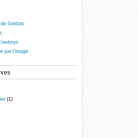
 de Soldats
ac
Cowboys
re par l'image
ives
ier
(1)