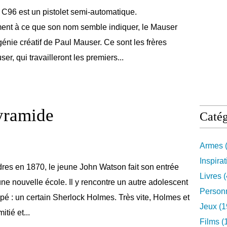
C96 est un pistolet semi-automatique.
ent à ce que son nom semble indiquer, le Mauser
énie créatif de Paul Mauser. Ce sont les frères
er, qui travailleront les premiers...
pyramide
Catég
Armes
(
Inspira
res en 1870, le jeune John Watson fait son entrée
Livres
(
ne nouvelle école. Il y rencontre un autre adolescent
Person
ppé : un certain Sherlock Holmes. Très vite, Holmes et
Jeux
(1
itié et...
Films
(