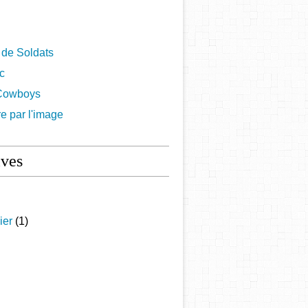
 de Soldats
ac
Cowboys
re par l'image
ives
ier
(1)