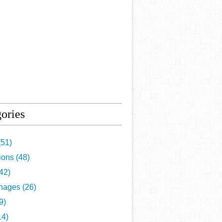
ories
51)
tions
(48)
42)
nages
(26)
9)
14)