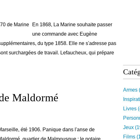
En 1868, La Marine souhaite passer
une commande avec Eugène
supplémentaires, du type 1858. Elle ne s'adresse pas
sont surchargées de travail. Lefaucheux, qui prépare
Catég
Armes
(
 de Maldormé
Inspira
Livres
(
Person
Jeux
(1
Marseille, été 1906. Panique dans l'anse de
Films
(
Maldormé, quartier de Malmousque : le notaire,