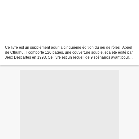
Ce livre est un supplément pour la cinquième édition du jeu de rôles l'Appel
de Cthulhu. Il comporte 120 pages, une couverture souple, et a été édité par
Jeux Descartes en 1993. Ce livre est un recueil de 9 scénarios ayant pour
thème le voyage dans les...