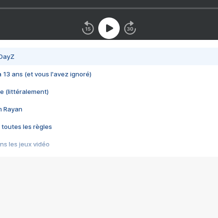
 DayZ
 a 13 ans (et vous l'avez ignoré)
e (littéralement)
im Rayan
 toutes les règles
s les jeux vidéo
us choquant de Rockstar ? - Le scandale BULLY
e plus moche de Steam
du RÊVE tourne au CAUCHEMAR
pendant 8 heures